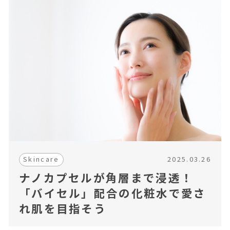
ン
グ
ケ
ア,
メ
イ
ク,
メ
ン
ズ
メ
イ
ク,
ス
キ
ン
2025.03.26
Skincare
ケ
ナノカプセルが角層まで浸透！
ア,
ボ
「バイセル」配合の化粧水で愛さ
デ
れ肌を目指そう
ィ
ケ
ア,