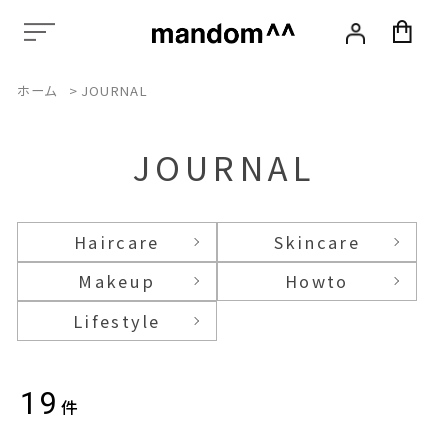
化
粧
品,
ス
ホーム
>
JOURNAL
タ
イ
リ
ン
JOURNAL
グ,
ヘ
ア
ケ
Haircare
Skincare
ア,
ス
Makeup
Howto
カ
ル
Lifestyle
プ
ケ
ア,
エ
19
件
イ
ジ