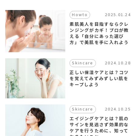
ギ
ャ
2025.01.24
Howto
ツ
ビ
素肌美人を目指すならクレ
ー
ンジングがカギ！プロが教
ザ
える「自分にあった選び
デ
方」で美肌を手に入れよう
ザ
イ
ナ
2024.10.28
Skincare
ー,
シ
正しい保湿ケアとは？コツ
ー
を覚えてみずみずしい肌を
ワ
キープしよう
イ
キ
ュ
ー,CYQ,
2024.10.25
Skincare
エ
エイジングケアとは？肌の
ム
サインを見逃さず効果的な
フ
ケアを行うために、知って
ォ