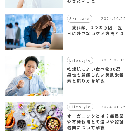
おきたいこと
ー,m4,
ス
リ
2024.10.22
Skincare
ピ
ア
「疲れ顔」3つの原因／翌
JOURNAL
日に残さないケア方法とは
2024.03.15
Lifestyle
乾燥肌によい食べ物30選｜
男性も意識したい美肌栄養
素と摂り方を解説
2024.01.25
Lifestyle
オーガニックとは？無農薬
や有機栽培との違いや認証
機関について解説