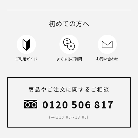
ン
グ
ケ
ア,
初めての方へ
メ
イ
ク,
メ
ン
ズ
ご利用ガイド
よくあるご質問
お問い合わせ
メ
イ
ク,
ス
キ
商品やご注文に関するご相談
ン
ケ
0120 506 817
ア,
ボ
(平日10:00～18:00)
デ
ィ
ケ
ア,