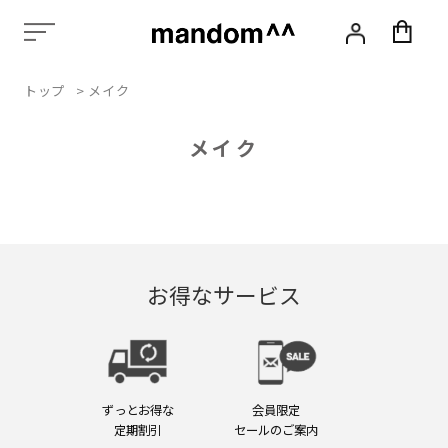
化
粧
品,
ス
トップ
>
メイク
タ
イ
リ
メイク
ン
グ,
ヘ
ア
ケ
ア,
ス
お得なサービス
カ
ル
プ
ケ
ア,
エ
ずっとお得な
会員限定
イ
定期割引
セールのご案内
ジ