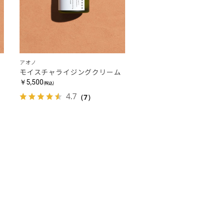
アオノ
モイスチャライジングクリーム
￥5,500
(税込)
4.7
（7）