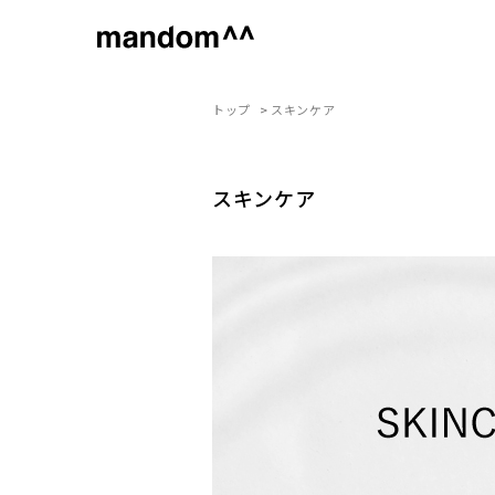
トップ
>
スキンケア
ブランド
カテゴリ
スキンケア
スキンケア
化粧水
乳液
美容液
クリーム
アオノ
クレンジング・洗
顔料