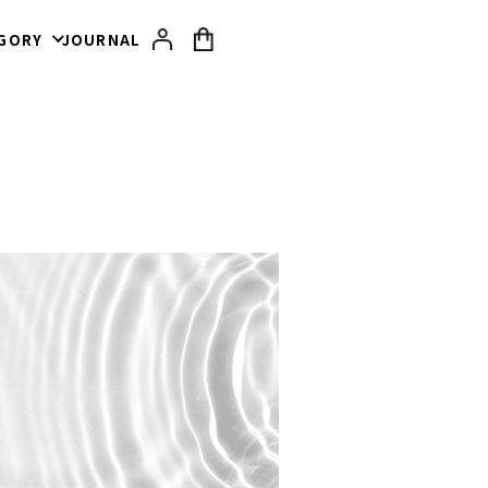
GORY
JOURNAL
美容家電
ドライヤー
ヘアアイロン
マルチトリマー
光脱毛器
ギャツビー ザ デザイナー