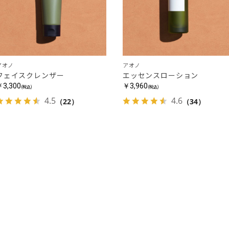
アオノ
アオノ
フェイスクレンザー
エッセンスローション
￥3,300
￥3,960
(税込)
(税込)
4.5
4.6
（22）
（34）