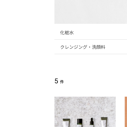
パック・マスク
化粧水
ギャツビー
エムエ
クレンジング・洗顔料
5
件