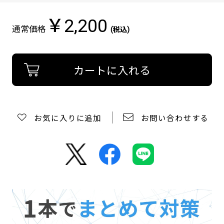
ー,m4,
ス
￥2,200
リ
通常価格
(税込)
ピ
ア
MA-
T
Pure
(エ
ム
エ
ー
お気に入りに追加
お問い合わせする
テ
ィ
ピ
ュ
ア)
除
菌・
消
臭
ス
プ