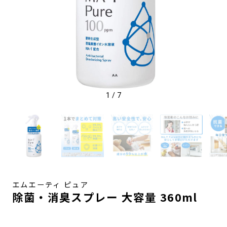
ン
グ
ケ
ア,
メ
イ
ク,
メ
ン
ズ
1
/
7
メ
イ
ク,
ス
キ
ン
ケ
ア,
エムエーティ ピュア
ボ
除菌・消臭スプレー 大容量 360ml
デ
ィ
ケ
ア,