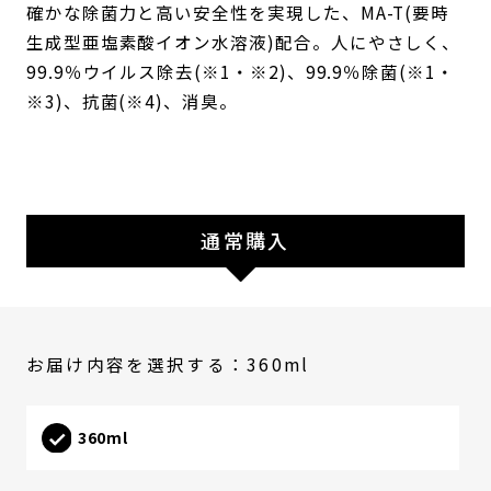
確かな除菌力と高い安全性を実現した、MA-T(要時
ギ
ャ
生成型亜塩素酸イオン水溶液)配合。人にやさしく、
ツ
99.9％ウイルス除去(※1・※2)、99.9％除菌(※1・
ビ
※3)、抗菌(※4)、消臭。
ー
ザ
デ
ザ
イ
ナ
ー,
通常購入
シ
ー
ワ
イ
キ
お届け内容を選択する：360ml
ュ
ー,CYQ,
エ
ム
360ml
フ
ォ