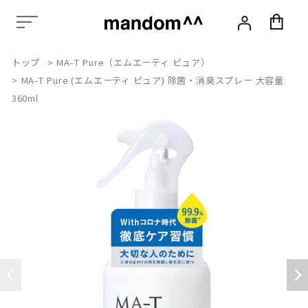
化
粧
品,
ス
トップ
>
MA-T Pure（エムエーティ ピュア）
タ
イ
>
MA-T Pure (エムエーティ ピュア) 除菌・消臭スプレー 大容量
リ
360ml
ン
グ,
ヘ
ア
ケ
ア,
ス
カ
ル
プ
ケ
ア,
エ
イ
ジ