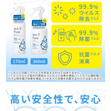
レ
ー
大
容
量
360ml