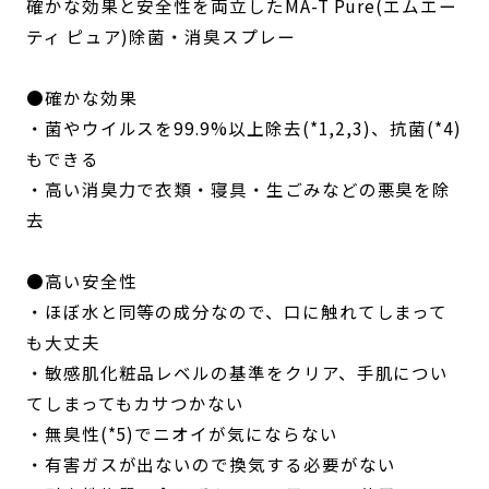
確かな効果と安全性を両立したMA-T Pure(エムエー
ティ ピュア)除菌・消臭スプレー
●確かな効果
・菌やウイルスを99.9%以上除去(*1,2,3)、抗菌(*4)
もできる
・高い消臭力で衣類・寝具・生ごみなどの悪臭を除
去
●高い安全性
・ほぼ水と同等の成分なので、口に触れてしまって
も大丈夫
・敏感肌化粧品レベルの基準をクリア、手肌につい
てしまってもカサつかない
・無臭性(*5)でニオイが気にならない
・有害ガスが出ないので換気する必要がない