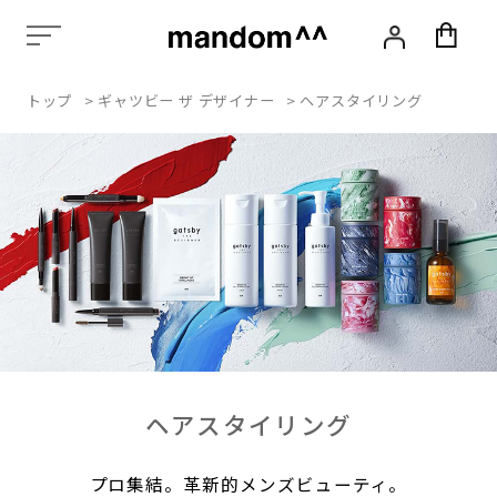
化
粧
品,
ス
トップ
>
ギャツビー ザ デザイナー
>
ヘアスタイリング
タ
イ
リ
ン
グ,
ヘ
ア
ケ
ア,
ス
カ
ル
プ
ケ
ア,
ヘアスタイリング
エ
イ
ジ
プロ集結。革新的メンズビューティ。