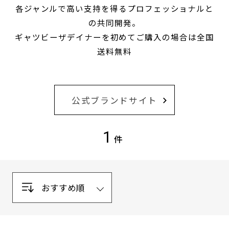
ン
各ジャンルで高い支持を得るプロフェッショナルと
グ
の共同開発。
ケ
ア,
ギャツビーザデイナーを初めてご購入の場合は全国
メ
送料無料
イ
ク,
メ
ン
ズ
公式ブランドサイト
メ
イ
ク,
1
ス
件
キ
ン
ケ
ア,
ボ
デ
ィ
ケ
ア,