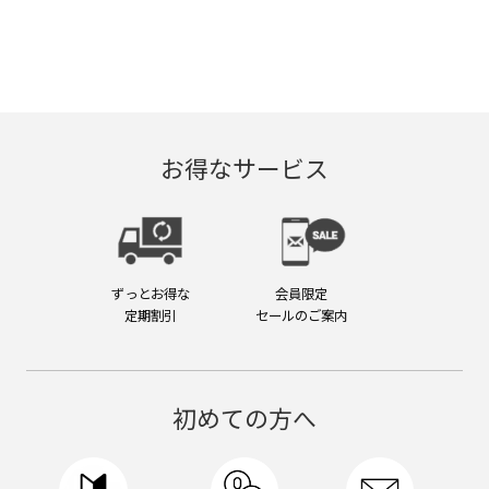
ー,m4,
ス
リ
ピ
ア
ヘ
ア
お得なサービス
ス
タ
イ
リ
ン
グ
ずっとお得な
会員限定
定期割引
セールのご案内
初めての方へ