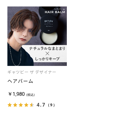
ギ
ャ
ツ
ビ
ー
ザ
デ
ザ
イ
ナ
ー,
ギャツビー ザ デザイナー
シ
ー
ヘアバーム
ワ
イ
￥1,980
(税込)
キ
ュ
4.7
（9）
ー,CYQ,
エ
ム
フ
ォ