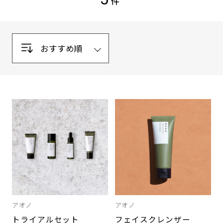
件
ン
グ
ケ
ア,
メ
イ
ク,
メ
ン
ズ
メ
イ
ク,
ス
キ
ン
ケ
ア,
ボ
デ
ィ
アオノ
アオノ
ケ
トライアルセット
フェイスクレンザー
ア,