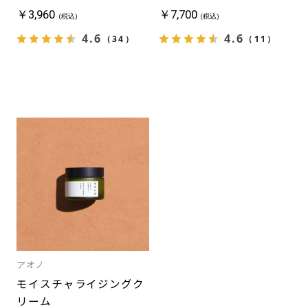
ー,m4,
￥3,960
￥7,700
ス
(税込)
(税込)
リ
4.6
4.6
（34）
（11）
ピ
ア
aono
(ア
オ
ノ)
アオノ
モイスチャライジングク
リーム