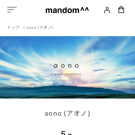
化
粧
品,
ス
トップ
>
aono (アオノ)
タ
イ
リ
ン
グ,
ヘ
ア
ケ
ア,
ス
カ
ル
プ
ケ
aono (アオノ)
ア,
エ
イ
ジ
5