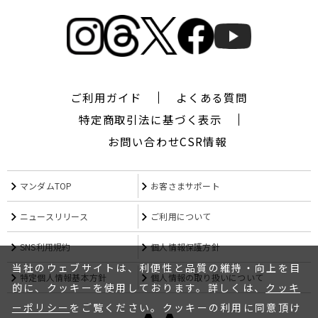
ギ
ャ
ツ
ビ
ー
ザ
デ
ご利用ガイド
よくある質問
ザ
特定商取引法に基づく表示
イ
ナ
お問い合わせ
CSR情報
ー,
シ
ー
マンダムTOP
お客さまサポート
ワ
イ
ニュースリリース
ご利用について
キ
ュ
SNS利用規約
個人情報保護方針
ー,CYQ,
エ
当社のウェブサイトは、利便性と品質の維持・向上を目
特定個人情報基本方針
個人情報の取り扱いについて
ム
的に、クッキーを使用しております。詳しくは、
クッキ
フ
ーポリシー
をご覧ください。クッキーの利用に同意頂け
ォ