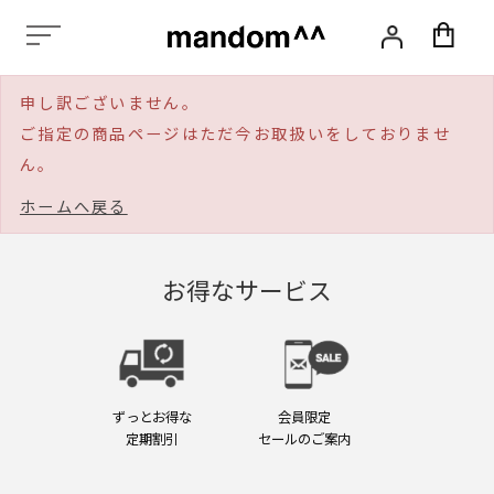
化
粧
品,
ス
申し訳ございません。
タ
イ
ご指定の商品ページはただ今お取扱いをしておりませ
リ
ん。
ン
グ,
ホームへ戻る
ヘ
ア
ケ
ア,
お得なサービス
ス
カ
ル
プ
ケ
ア,
ずっとお得な
会員限定
エ
定期割引
セールのご案内
イ
ジ