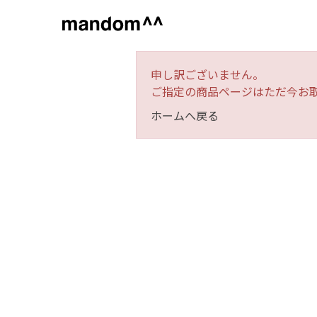
申し訳ございません。
ご指定の商品ページはただ今お
ブランド
カテゴリ
ホームへ戻る
スキンケア
化粧水
乳液
美容液
クリーム
アオノ
クレンジング・洗
顔料