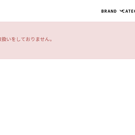
BRAND
CATE
取扱いをしておりません。
ヘアプロダクト
シャンプー
コンディショナー
ヘアオイル・ミス
ト
イウム
ククイラッシュ
タイムユー
ヘアスタイリング