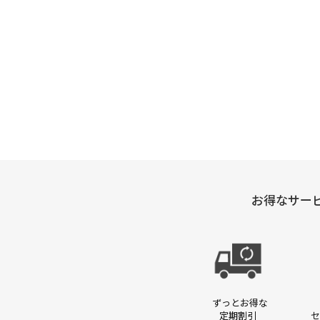
パック・マスク
ギャツビー
エムエ
お得なサー
ずっとお得な
定期割引
セ