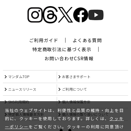
ギ
ャ
ツ
ビ
ー
ザ
デ
ご利用ガイド
よくある質問
ザ
特定商取引法に基づく表示
イ
ナ
お問い合わせ
CSR情報
ー,
シ
ー
マンダムTOP
お客さまサポート
ワ
イ
ニュースリリース
ご利用について
キ
ュ
SNS利用規約
個人情報保護方針
ー,CYQ,
エ
当社のウェブサイトは、利便性と品質の維持・向上を目
特定個人情報基本方針
個人情報の取り扱いについて
ム
的に、クッキーを使用しております。詳しくは、
クッキ
フ
ーポリシー
をご覧ください。クッキーの利用に同意頂け
ォ