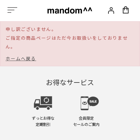
化
粧
品,
ス
申し訳ございません。
タ
イ
ご指定の商品ページはただ今お取扱いをしておりませ
リ
ん。
ン
グ,
ホームへ戻る
ヘ
ア
ケ
ア,
お得なサービス
ス
カ
ル
プ
ケ
ア,
ずっとお得な
会員限定
エ
定期割引
セールのご案内
イ
ジ