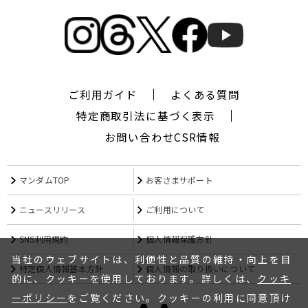
ギ
ャ
ツ
ビ
ー
ザ
デ
ご利用ガイド
よくある質問
ザ
特定商取引法に基づく表示
イ
ナ
お問い合わせ
CSR情報
ー,
シ
ー
マンダムTOP
お客さまサポート
ワ
イ
ニュースリリース
ご利用について
キ
ュ
SNS利用規約
個人情報保護方針
ー,CYQ,
エ
当社のウェブサイトは、利便性と品質の維持・向上を目
特定個人情報基本方針
個人情報の取り扱いについて
ム
的に、クッキーを使用しております。詳しくは、
クッキ
フ
ーポリシー
をご覧ください。クッキーの利用に同意頂け
ォ