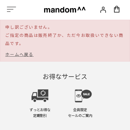
化
粧
品,
ス
申し訳ございません。
タ
イ
ご指定の商品は販売終了か、ただ今お取扱いできない商
リ
品です。
ン
グ,
ホームへ戻る
ヘ
ア
ケ
ア,
お得なサービス
ス
カ
ル
プ
ケ
ア,
ずっとお得な
会員限定
エ
定期割引
セールのご案内
イ
ジ