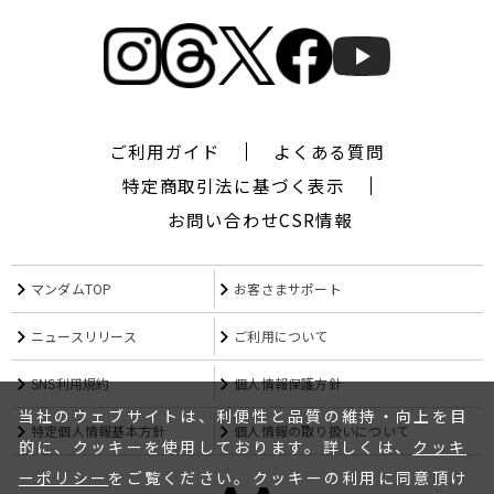
ギ
ャ
ツ
ビ
ー
ザ
デ
ご利用ガイド
よくある質問
ザ
特定商取引法に基づく表示
イ
ナ
お問い合わせ
CSR情報
ー,
シ
ー
マンダムTOP
お客さまサポート
ワ
イ
ニュースリリース
ご利用について
キ
ュ
SNS利用規約
個人情報保護方針
ー,CYQ,
エ
当社のウェブサイトは、利便性と品質の維持・向上を目
特定個人情報基本方針
個人情報の取り扱いについて
ム
的に、クッキーを使用しております。詳しくは、
クッキ
フ
ーポリシー
をご覧ください。クッキーの利用に同意頂け
ォ