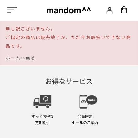
化
粧
品,
ス
申し訳ございません。
タ
イ
ご指定の商品は販売終了か、ただ今お取扱いできない商
リ
品です。
ン
グ,
ホームへ戻る
ヘ
ア
ケ
ア,
お得なサービス
ス
カ
ル
プ
ケ
ア,
ずっとお得な
会員限定
エ
定期割引
セールのご案内
イ
ジ