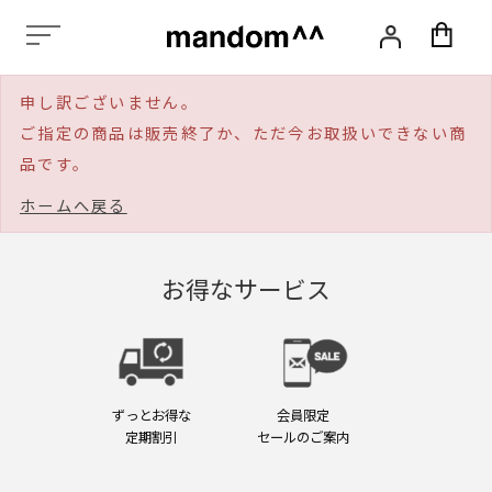
化
粧
品,
ス
申し訳ございません。
タ
イ
ご指定の商品は販売終了か、ただ今お取扱いできない商
リ
品です。
ン
グ,
ホームへ戻る
ヘ
ア
ケ
ア,
お得なサービス
ス
カ
ル
プ
ケ
ア,
ずっとお得な
会員限定
エ
定期割引
セールのご案内
イ
ジ