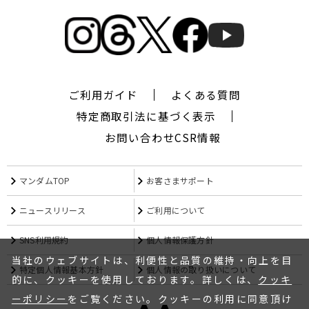
ギ
ャ
ツ
ビ
ー
ザ
デ
ご利用ガイド
よくある質問
ザ
特定商取引法に基づく表示
イ
ナ
お問い合わせ
CSR情報
ー,
シ
ー
マンダムTOP
お客さまサポート
ワ
イ
ニュースリリース
ご利用について
キ
ュ
SNS利用規約
個人情報保護方針
ー,CYQ,
エ
当社のウェブサイトは、利便性と品質の維持・向上を目
特定個人情報基本方針
個人情報の取り扱いについて
ム
的に、クッキーを使用しております。詳しくは、
クッキ
フ
ーポリシー
をご覧ください。クッキーの利用に同意頂け
ォ