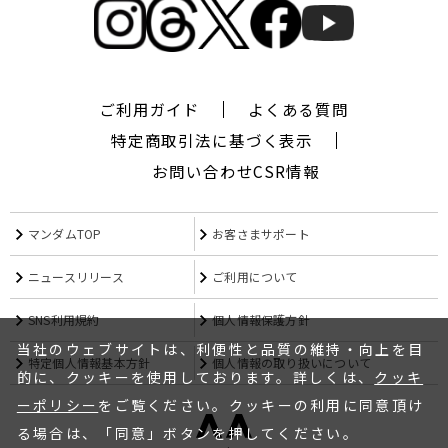
ギ
ャ
ツ
ビ
ー
ご利用ガイド
よくある質問
ザ
デ
特定商取引法に基づく表示
ザ
お問い合わせ
CSR情報
イ
ナ
ー,
マンダムTOP
お客さまサポート
シ
ー
ワ
ニュースリリース
ご利用について
イ
キ
SNS利用規約
個人情報保護方針
ュ
当社のウェブサイトは、利便性と品質の維持・向上を目
ー,CYQ,
特定個人情報基本方針
個人情報の取り扱いについて
エ
的に、クッキーを使用しております。詳しくは、
クッキ
ム
ーポリシー
をご覧ください。クッキーの利用に同意頂け
フ
る場合は、「同意」ボタンを押してください。
ォ