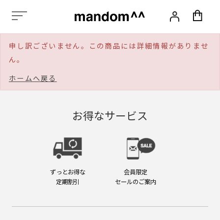
化
粧
品,
ス
申し訳ございません。この商品には詳細情報がありませ
タ
イ
ん。
リ
ン
ホームへ戻る
グ,
ヘ
ア
お得なサービス
ケ
ア,
ス
カ
ル
プ
ずっとお得な
会員限定
ケ
定期割引
セールのご案内
ア,
エ
イ
ジ