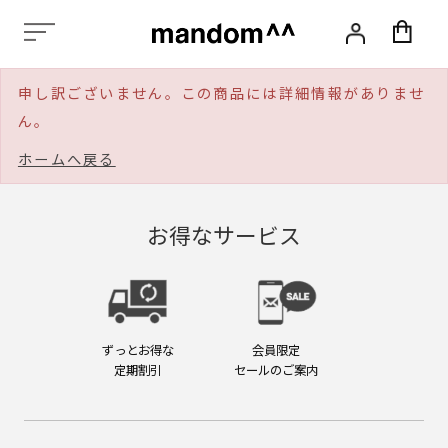
化
粧
品,
ス
申し訳ございません。この商品には詳細情報がありませ
タ
イ
ん。
リ
ン
ホームへ戻る
グ,
ヘ
ア
お得なサービス
ケ
ア,
ス
カ
ル
プ
ずっとお得な
会員限定
ケ
定期割引
セールのご案内
ア,
エ
イ
ジ