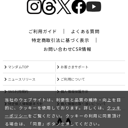
ギ
ャ
ツ
ビ
ー
ご利用ガイド
よくある質問
ザ
デ
特定商取引法に基づく表示
ザ
お問い合わせ
CSR情報
イ
ナ
ー,
マンダムTOP
お客さまサポート
シ
ー
ワ
ニュースリリース
ご利用について
イ
キ
SNS利用規約
個人情報保護方針
ュ
当社のウェブサイトは、利便性と品質の維持・向上を目
ー,CYQ,
特定個人情報基本方針
個人情報の取り扱いについて
エ
的に、クッキーを使用しております。詳しくは、
クッキ
ム
ーポリシー
をご覧ください。クッキーの利用に同意頂け
フ
る場合は、「同意」ボタンを押してください。
ォ