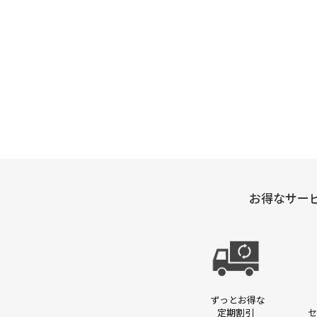
パック・マスク
ギャツビー
エムエ
お得なサー
ずっとお得な
定期割引
セ