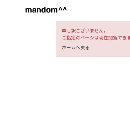
申し訳ございません。
ご指定のページは現在閲覧でき
ブランド
カテゴリ
ホームへ戻る
スキンケア
化粧水
乳液
美容液
クリーム
アオノ
クレンジング・洗
顔料