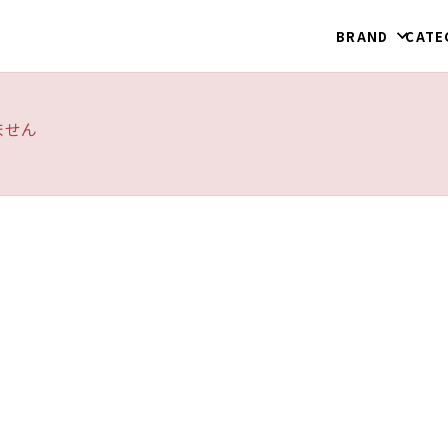
BRAND
CATE
ません
ヘアプロダクト
シャンプー
コンディショナー
ヘアオイル・ミス
ト
イウム
ククイラッシュ
タイムユー
ヘアスタイリング